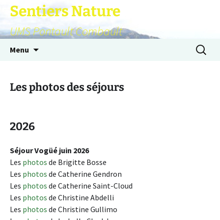
Sentiers Nature
UMS Pontault Combault
Aller
Recherc
Menu
au
contenu
Les photos des séjours
2026
Séjour Vogüé juin 2026
Les
photos
de Brigitte Bosse
Les
photos
de Catherine Gendron
Les
photos
de Catherine Saint-Cloud
Les
photos
de Christine Abdelli
Les
photos
de Christine Gullimo