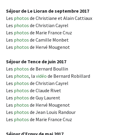
Séjour de Le Lioran de septembre 2017
Les
photos
de Christiane et Alain Cattiaux
Les
photos
de Christian Cayrel
Les
photos
de Marie France Cruz
Les
photos
de Camille Monbet
Les
photos
de Hervé Mougenot
Séjour de Tence de juin 2017
Les
photos
de Bernard Boullin
Les
photos
, la
vidéo
de Bernard Robillard
Les
photos
de Christian Cayrel
Les
photos
de Claude Rivet
Les
photos
de Guy Laurent
Les
photos
de Hervé Mougenot
Les
photos
de Jean Louis Randour
Les
photos
de Marie France Cruz
Séjour d’Erquy de mai 2017