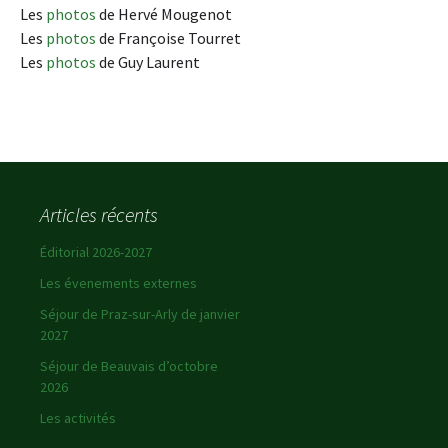
Les
photos
de Hervé Mougenot
Les
photos
de Françoise Tourret
Les
photos
de Guy Laurent
Articles récents
Éditorial 2026-2027
Les évenements externes
Séjour de Praz-sur-Arly de janvier
2027
Séjour de Beauvais d’octobre
2026
Les activités