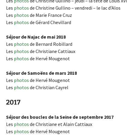
Les
photos
de Christine Gullino – jeudi – la tête de Louis XVI
Les
photos
de Christine Gullino – vendredi – le lac d’Alos
Les
photos
de Marie France Cruz
Les
photos
de Gérard Chevillard
Séjour de Najac de mai 2018
Les
photos
de Bernard Robillard
Les
photos
de Christiane Cattiaux
Les
photos
de Hervé Mougenot
Séjour de Samoëns de mars 2018
Les
photos
de Hervé Mougenot
Les
photos
de Christian Cayrel
2017
Séjour des boucles de la Seine de septembre 2017
Les
photos
de Christiane et Alain Cattiaux
Les
photos
de Hervé Mougenot