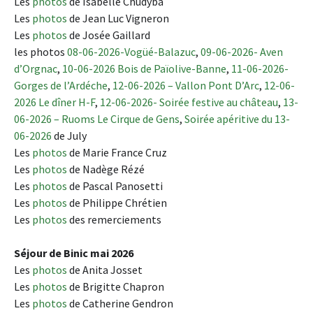
Les
photos
de Isabelle Chudyba
Les
photos
de Jean Luc Vigneron
Les
photos
de Josée Gaillard
les photos
08-06-2026-Vogüé-Balazuc
,
09-06-2026- Aven
d’Orgnac
,
10-06-2026 Bois de Païolive-Banne
,
11-06-2026-
Gorges de l’Ardéche
,
12-06-2026 – Vallon Pont D’Arc
,
12-06-
2026 Le dîner H-F
,
12-06-2026- Soirée festive au château
,
13-
06-2026 – Ruoms Le Cirque de Gens
,
Soirée apéritive du 13-
06-2026
de July
Les
photos
de Marie France Cruz
Les
photos
de Nadège Rézé
Les
photos
de Pascal Panosetti
Les
photos
de Philippe Chrétien
Les
photos
des remerciements
Séjour de Binic mai 2026
Les
photos
de Anita Josset
Les
photos
de Brigitte Chapron
Les
photos
de Catherine Gendron