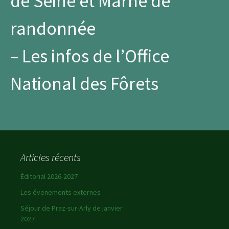
de Seine et Marne
de
randonnée
– Les infos de l’
Office
National des Fôrets
Articles récents
Éditorial 2026-2027
Les évenements externes
Séjour de Praz-sur-Arly de janvier
2027