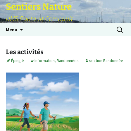
Sentiers Nature
UMS Pontault Combault
Aller
Recherc
Menu
au
contenu
Les activités
Épinglé
Information
,
Randonnées
section Randonnée