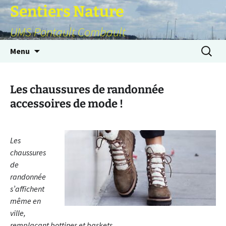
Sentiers Nature
UMS Pontault Combault
Aller
Recherc
Menu
au
contenu
Les chaussures de randonnée
accessoires de mode !
Les
chaussures
de
randonnée
s’affichent
même en
ville,
remplaçant bottines et baskets.